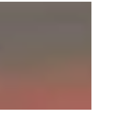
冷氣開大、完全沒有Wi-Fi的密室，或者是OT完被另
一半請求明天幫個忙。當刻因為太想回去休息，就
有點想答應對方了。 原理與使用的目的 其實，這個
心理技巧叫做「趁虛而入」。根據心理學家Roy
Baumeister提出的「自我耗損」理論指出，人類
的意志力和大腦自我控制能力就像肌肉一樣，是會
消耗的。當人們處於精神耗弱或極度疲憊的狀態
時，大腦處理反對意見的能量就會降到最低。 原來
他們刻意營造一個令你極度疲憊和不舒服的環境，
就是為了耗盡你的意志力。因為「拒絕」是需要消
耗極大腦力的，而「順從」則是大腦最節省能量的
捷徑。當你的大腦「電量」跌到谷底，連思考的力
氣都沒有時，你的大腦就選擇放棄抵抗，最後乖乖
交出信用卡！所以你間中可能有聽過「買樓時與賣
家議價到凌晨才簽約」或者「陪審團為了不想隔天
還要上庭就草草達至共識」等事件了。