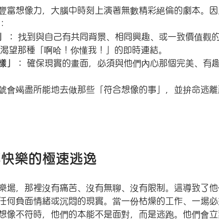
豐富想像力，大腦中時刻上演著無數精彩絕倫的劇本。因
：
」：
 找到與自己有共同背景、相同興趣、或一致價值觀
」，渴望那種「啊哈！你懂我！」的即時連結。
樣」：
 確保現實的畫面，必須與他們內心那個完美、有
號會竭盡所能地去做那些「符合想像的事」，並拚命逃離
不快樂的極速逃逸
樂場，那裡沒有痛苦、沒有無聊、沒有限制。這導致了他
任何負面情緒或沉悶的現實。當一份枯燥的工作、一場必
想像不符時，他們的本能不是面對，而是逃跑。他們會立