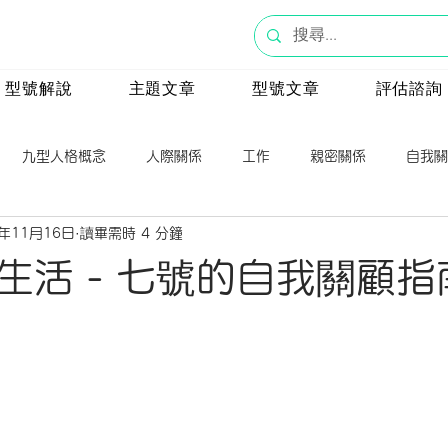
型號解說
主題文章
型號文章
評估諮詢
九型人格概念
人際關係
工作
親密關係
自我關
5年11月16日
讀畢需時 4 分鐘
號
八號
九號
一號
心理學
生活 - 七號的自我關顧指