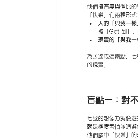
他們擁有無與倫比的
「快樂」有兩種形式
人的「與我一樣
被「Get 到
現實的「與我一
為了達成這兩點，七
的現實。
盲點一：對
七號的想像力就像遊
就是極度害怕並迴避
他們腦中「快樂」的