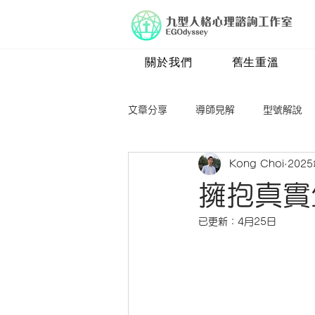
關於我們
舊生重溫
文章分享
導師見解
型號解說
Kong Choi
202
四號
五號
六號
七
擁抱真實
已更新：
4月25日