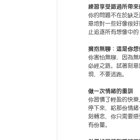
練習享受錯過所帶來
你的問題不在於缺乏
意地對一些好像很好
止追逐所有想像中的
擁抱無聊：這是你想
你害怕無聊，因為無
必經之路。試著刻意
現，不要逃跑。
做一次情緒的重訓
你習慣了輕盈的快樂
停下來，給那份情緒
刻轉念，你只需要感
有份量。