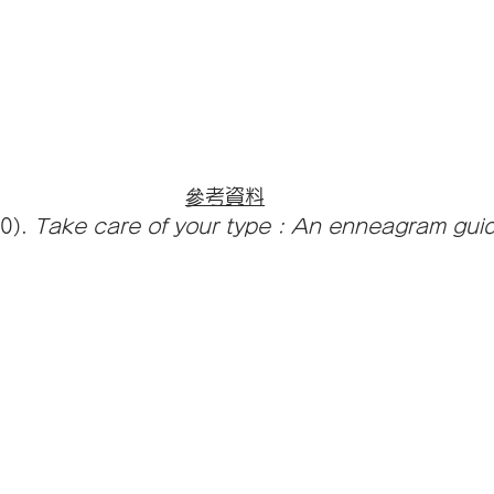
參考資料
0). 
Take care of your type : An enneagram guide