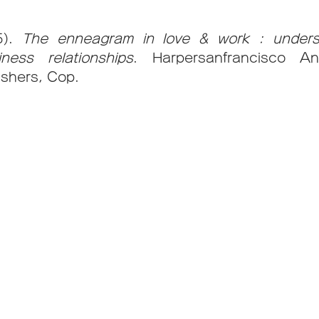
). 
The enneagram in love & work : underst
ness relationships
. Harpersanfrancisco An
ishers, Cop.