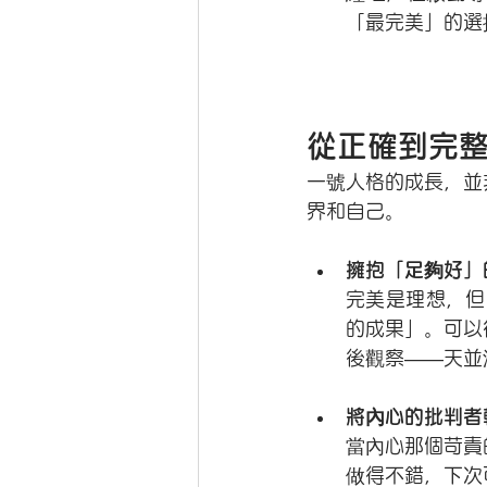
「最完美」的選
從正確到完
一號人格的成長，並
界和自己。
擁抱「足夠好」
完美是理想，但
的成果」。可以
後觀察——天並
將內心的批判者
當內心那個苛責
做得不錯，下次