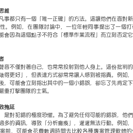
思維
凡事都只有一個「唯一正確」的方法。這讓他們在面對新
性。例如，在團隊討論中，一位年輕同事提出了一個打
能會因為這個點子不符合「標準作業流程」而立刻否定它
者
聲音不僅對著自己，也常常投射到他人身上。這份批判的
做得更好」，但表達方式卻常常讓人感到被指責。例如，
後，可能會立刻指出其中的一個小錯誤，卻忘了先肯定下
嚴重打擊團隊的士氣。
致拖延
，是對犯錯的極度恐懼。為了避免任何可能的錯誤，他們
過多的資訊，導致「分析癱瘓」，遲遲無法行動。例如，
案前，可能會花費數週時間去比較各種專案管理軟體的