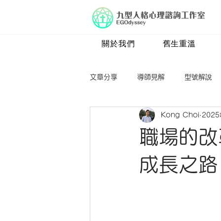
關於我們
舊生重溫
文章分享
導師見解
型號解說
Kong Choi
202
四號
五號
六號
七
職場的改
成長之路