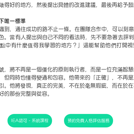
做得好的地方，然後提出具體的改進建議，最後再給予鼓
下唯一標準
識到，通往成功的路不止一條。在團隊合作中，可以刻意
色。當有人提出與自己不同的看法時，先不要急著去評判
點中有什麼值得我學習的地方？」這能幫助他們打開視
號，將不再是一個僵化的原則執行者，而是一位充滿智慧
，但同時也懂得變通和包容。他帶來的「正確」，不再是
引。他將發現，真正的完美，不在於毫無瑕疵，而在於在
好的那份完整與從容。
IEA認可 - 系統課程
預約免費人格評估服務