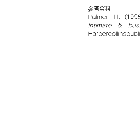
參考資料
Palmer, H. (1995
intimate & busi
Harpercollinspubl