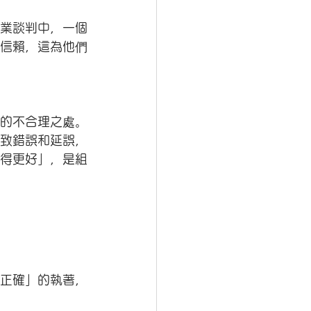
業談判中，一個
信賴，這為他們
的不合理之處。
致錯誤和延誤，
得更好」，是組
正確」的執著，