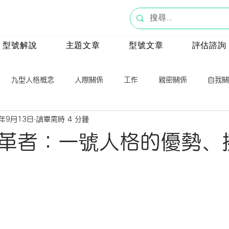
型號解說
主題文章
型號文章
評估諮詢
九型人格概念
人際關係
工作
親密關係
自我關
5年9月13日
讀畢需時 4 分鐘
號
八號
九號
一號
心理學
革者：一號人格的優勢、