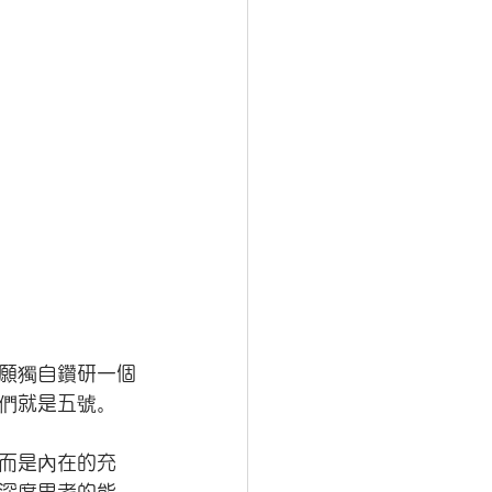
願獨自鑽研一個
們就是五號。
而是內在的充