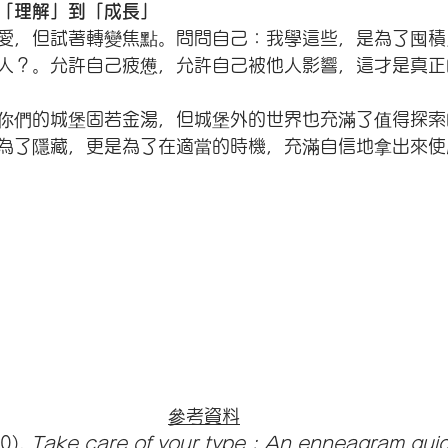
「理解」到「成長」
愛，但試著轉變焦點。問問自己：我學這些，是為了囤積
人？。允許自己疲憊，允許自己被他人影響，這才是真正
你們的城堡固若金湯，但城堡外的世界也充滿了值得探索
為了隱藏，更是為了在適當的時機，充滿自信地拿出來使
參考資料
0). 
Take care of your type : An enneagram guide