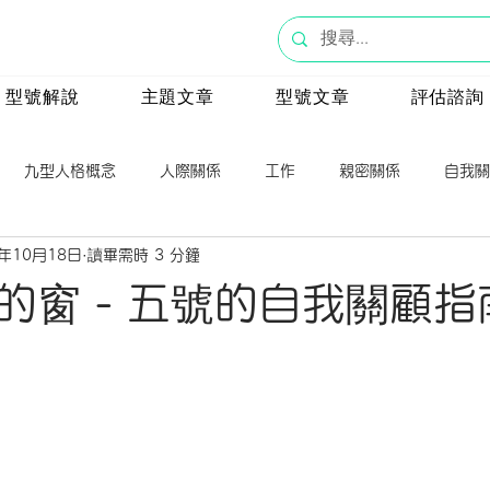
型號解說
主題文章
型號文章
評估諮詢
九型人格概念
人際關係
工作
親密關係
自我關
5年10月18日
讀畢需時 3 分鐘
號
八號
九號
一號
心理學
的窗 - 五號的自我關顧指