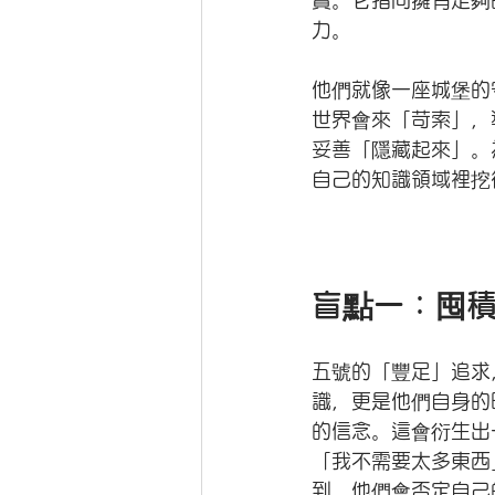
實。它指向擁有足夠
力。 
他們就像一座城堡的
世界會來「苛索」，
妥善「隱藏起來」。
自己的知識領域裡挖
盲點一：囤
五號的「豐足」追求
識，更是他們自身的
的信念。這會衍生出
「我不需要太多東西
到，他們會否定自己