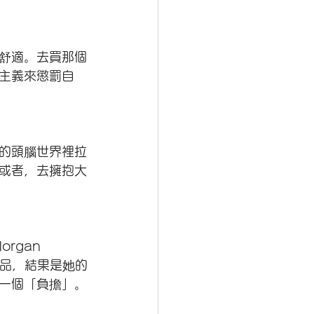
舒適。去買那個
主義來懲罰自
的頭腦世界裡拉
或者，去擁抱大
gan 
和作品，結果是她的
一個「負擔」。