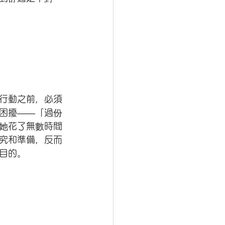
行動之前，必須
困擾——「過份
她花了無數時間
究和準備，反而
目的。 
」