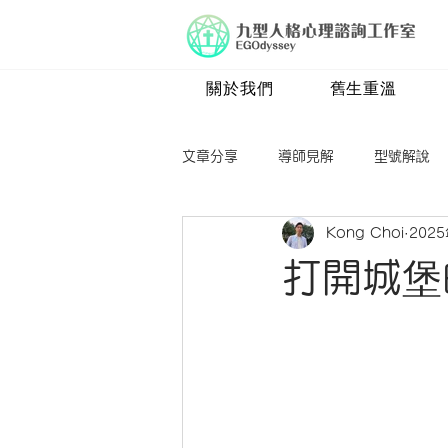
關於我們
舊生重溫
文章分享
導師見解
型號解說
Kong Choi
202
四號
五號
六號
七
打開城堡