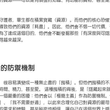
的資源——可以是有價值的知識、有功能的實物，甚至是
守護者，畢生都在積累寶藏（資源）。而他們的核心恐懼
導致他們的資源「耗盡」。因此，他們會不惜一切代價，
為了達成這個目的，他們會不斷發掘那些「有深度與可隱
得越來越深。
積的防禦機制
，很容易演變成一種無止盡的「囤積」。但他們囤積的不
時間、精力，甚至愛。 這種囤積的背後，是「隱藏起來
一個嚴重的困擾：他們會以「極簡主義」作為防禦機制。
」、「我不需要舒適」，以此來合理化自己對資源的嚴苛
的需求和體驗，甚至秘密地相信，讓自己在這個世界上感