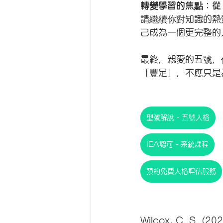
轉變學習的焦點：從
請繼續你對知識的熱
己成為一個更完整的
最終，親愛的五號，
「豐足」，不應只是
型號解說 - 五號人格
IEA認可 - 系統課程
預約免費人格評估服務
Wilcox, C. S. (202