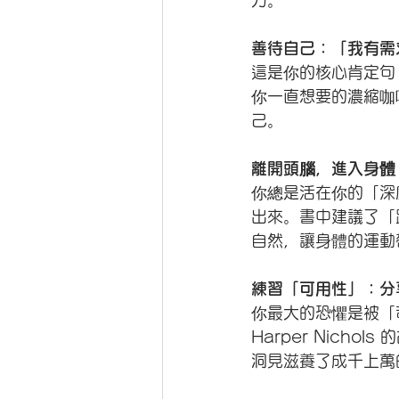
力。 
善待自己：「我有需
這是你的核心肯定句
你一直想要的濃縮咖
己。
離開頭腦，進入身體
你總是活在你的「深
出來。書中建議了「
自然，讓身體的運動
練習「可用性」：分
你最大的恐懼是被「苛
Harper Nic
洞見滋養了成千上萬