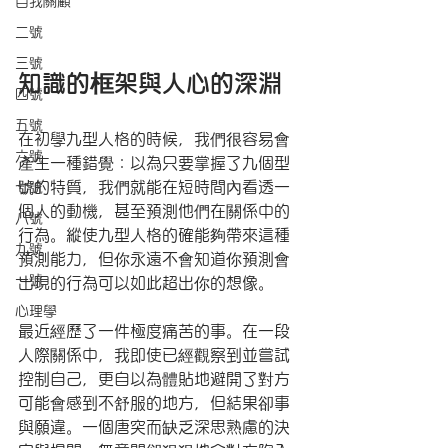
自我關顧
二號
三號
知識的框架與人心的深淵
四號
五號
在初學九型人格的時候，我們很容易會
六號
產生一種錯覺：以為只要掌握了九個型
號的特質，我們就能在短時間內看透一
七號
個人的動機，甚至預測他們在關係中的
八號
行為。縱使九型人格的確能夠帶來這種
九號
預測能力，但你永遠不會知道你預測會
一號
出現的行為可以如此超出你的想像。
心理學
最近經歷了一件極度痛苦的事。在一段
人際關係中，我即使已經觀察到並嘗試
控制自己，更自以為體貼地避開了對方
可能會感到不舒服的地方，但結果卻事
與願違。一個唐突而缺乏深思熟慮的決