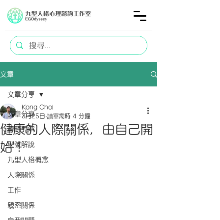
文章
文章分享
Kong Choi
文章分享
3月25日
讀畢需時 4 分鐘
健康的人際關係，由自己開
導師見解
始！
型號解說
九型人格概念
人際關係
工作
親密關係