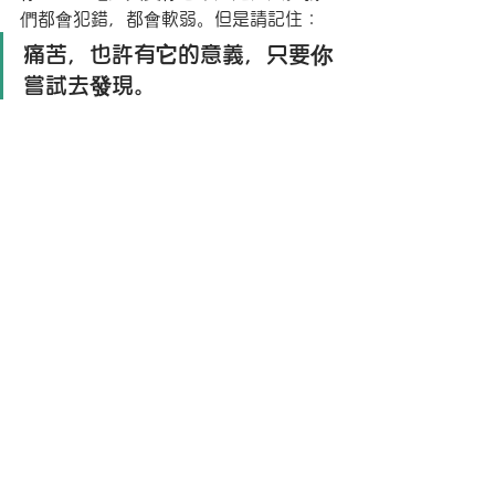
們都會犯錯，都會軟弱。但是請記住：
痛苦，也許有它的意義，只要你
嘗試去發現。
帶著這份痛楚的覺悟，從提升自己的修
為開始，重新用謙卑與愛去擁抱那些不
完美的真實關係吧。這，才是我們學習
九型人格的真正意義。
預約免費人格評估服務
IEA認可 - 系統課程