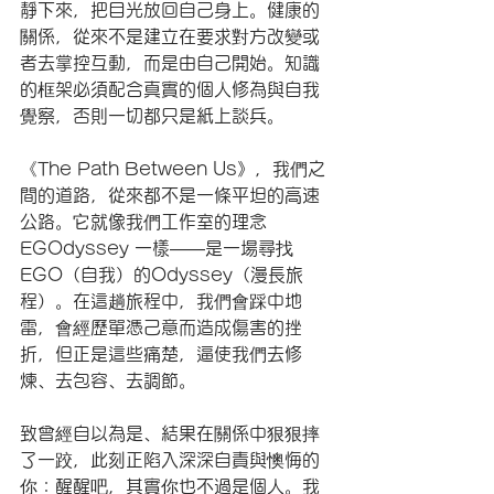
靜下來，把目光放回自己身上。健康的
關係，從來不是建立在要求對方改變或
者去掌控互動，而是由自己開始。知識
的框架必須配合真實的個人修為與自我
覺察，否則一切都只是紙上談兵。
《The Path Between Us》，我們之
間的道路，從來都不是一條平坦的高速
公路。它就像我們工作室的理念 
EGOdyssey 一樣——是一場尋找 
EGO（自我）的Odyssey（漫長旅
程）。在這趟旅程中，我們會踩中地
雷，會經歷單憑己意而造成傷害的挫
折，但正是這些痛楚，逼使我們去修
煉、去包容、去調節。
致曾經自以為是、結果在關係中狠狠摔
了一跤，此刻正陷入深深自責與懊悔的
你：醒醒吧，其實你也不過是個人。我